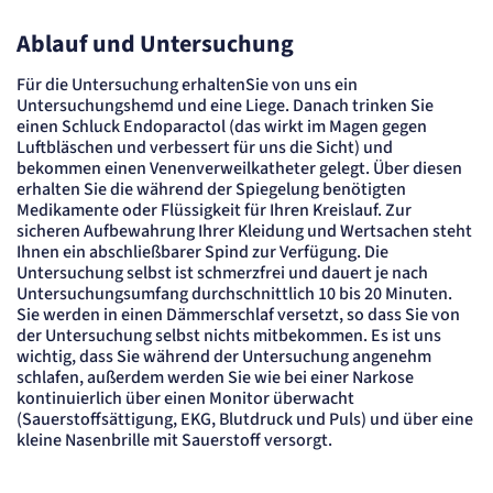
Cookie Laufzeit:
"no" - 50 Jahre, "yes" - 480 Tage
Ablauf und Untersuchung
Content-Management-System-
Für die Untersuchung erhaltenSie von uns ein
Cookie
Untersuchungshemd und eine Liege. Danach trinken Sie
einen Schluck Endoparactol (das wirkt im Magen gegen
Name:
Luftbläschen und verbessert für uns die Sicht) und
fe_typo_user
bekommen einen Venenverweilkatheter gelegt. Über diesen
Anbieter:
erhalten Sie die während der Spiegelung benötigten
TYPO3
Medikamente oder Flüssigkeit für Ihren Kreislauf. Zur
Zweck:
sicheren Aufbewahrung Ihrer Kleidung und Wertsachen steht
Dient der Identifizierung eines Anwenders und der besseren Bedienerführung.
Ihnen ein abschließbarer Spind zur Verfügung. Die
Cookie Laufzeit:
Untersuchung selbst ist schmerzfrei und dauert je nach
Session
Untersuchungsumfang durchschnittlich 10 bis 20 Minuten.
Sitzungs-Cookie
Sie werden in einen Dämmerschlaf versetzt, so dass Sie von
der Untersuchung selbst nichts mitbekommen. Es ist uns
wichtig, dass Sie während der Untersuchung angenehm
Name:
schlafen, außerdem werden Sie wie bei einer Narkose
PHPSESSID
kontinuierlich über einen Monitor überwacht
Anbieter:
(Sauerstoffsättigung, EKG, Blutdruck und Puls) und über eine
Artemed SE
kleine Nasenbrille mit Sauerstoff versorgt.
Zweck:
Behält die Zustände des Benutzers bei allen Seitenanfragen bei.
Cookie Laufzeit: