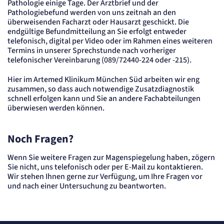
Pathologie einige Tage. Der Arztbrief und der
Name:
mat_tel
Pathologiebefund werden von uns zeitnah an den
Anbieter:
überweisenden Facharzt oder Hausarzt geschickt. Die
matelso GmbH
endgültige Befundmitteilung an Sie erfolgt entweder
Zweck:
telefonisch, digital per Video oder im Rahmen eines weiteren
Speichert die User-ID. Hierdurch wird fgestgelegt, welche Rufnummer(n) der Nutzer
Termins in unserer Sprechstunde nach vorheriger
angezeigt bekommt.
telefonischer Vereinbarung (089/72440-224 oder -215).
Cookie Laufzeit:
2 Jahre
Hier im Artemed Klinikum München Süd arbeiten wir eng
Matelso Telefontracking
zusammen, so dass auch notwendige Zusatzdiagnostik
schnell erfolgen kann und Sie an andere Fachabteilungen
überwiesen werden können.
Name:
mat_ep
Anbieter:
Noch Fragen?
matelso GmbH
Zweck:
Registriert den initialen Einstiegspunkt des Nutzers auf unserer Webseite.
Wenn Sie weitere Fragen zur Magenspiegelung haben, zögern
Sie nicht, uns telefonisch oder per E-Mail zu kontaktieren.
Cookie Laufzeit:
30 Tage
Wir stehen Ihnen gerne zur Verfügung, um Ihre Fragen vor
und nach einer Untersuchung zu beantworten.
etracker Analytics
Name:
_et_coid