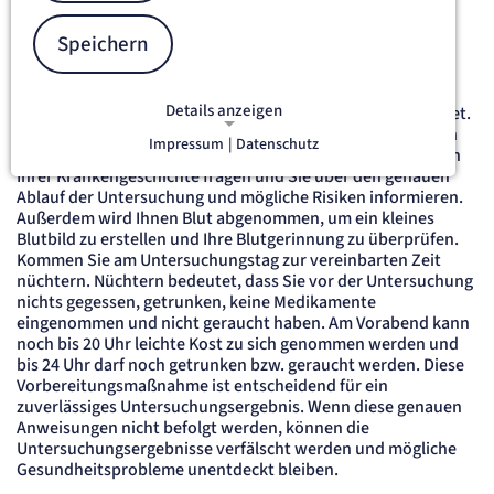
Speichern
Vorbereitung
Vereinbaren Sie einen Termin für ein Vorgespräch, das 2-3
Details anzeigen
Tage vor dem eigentlichen Untersuchungstermin stattfindet.
Bei diesem Gespräch haben Sie die Möglichkeit, ausführlich
Impressum
|
Datenschutz
mit dem zuständigen Arzt zu sprechen. Dieser wird Sie nach
NOTWENDIGE COOKIES
Notwendige Cookies ermöglichen
Ihrer Krankengeschichte fragen und Sie über den genauen
Ablauf der Untersuchung und mögliche Risiken informieren.
grundlegende Funktionen und sind für
Außerdem wird Ihnen Blut abgenommen, um ein kleines
die einwandfreie Funktion der Website
Blutbild zu erstellen und Ihre Blutgerinnung zu überprüfen.
erforderlich.
Kommen Sie am Untersuchungstag zur vereinbarten Zeit
nüchtern. Nüchtern bedeutet, dass Sie vor der Untersuchung
etracker Sitzungs-Cookie
nichts gegessen, getrunken, keine Medikamente
eingenommen und nicht geraucht haben. Am Vorabend kann
noch bis 20 Uhr leichte Kost zu sich genommen werden und
Name:
bis 24 Uhr darf noch getrunken bzw. geraucht werden. Diese
et_oi_v2
Vorbereitungsmaßnahme ist entscheidend für ein
Anbieter:
zuverlässiges Untersuchungsergebnis. Wenn diese genauen
etracker GmbH
Anweisungen nicht befolgt werden, können die
Zweck:
Opt-In Cookie speichert die Entscheidung des Besuchers, wenn auf der Seite des
Untersuchungsergebnisse verfälscht werden und mögliche
Kunden das Tracking Opt-In ausgespielt wird. Wird auch für ein eventuelles Opt-Out
Gesundheitsprobleme unentdeckt bleiben.
verwendet.