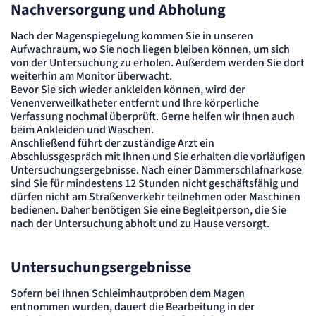
Nachversorgung und Abholung
Session
Einverständnis-Cookie
Nach der Magenspiegelung kommen Sie in unseren
Aufwachraum, wo Sie noch liegen bleiben können, um sich
von der Untersuchung zu erholen. Außerdem werden Sie dort
Name:
cookie_consent
weiterhin am Monitor überwacht.
Bevor Sie sich wieder ankleiden können, wird der
Anbieter:
Artemed SE
Venenverweilkatheter entfernt und Ihre körperliche
Verfassung nochmal überprüft. Gerne helfen wir Ihnen auch
Zweck:
Speichert den Zustimmungsstatus des Benutzers für Cookies auf der aktuellen
beim Ankleiden und Waschen.
Domäne.
Anschließend führt der zuständige Arzt ein
Cookie Laufzeit:
Abschlussgespräch mit Ihnen und Sie erhalten die vorläufigen
1 Jahr
Untersuchungsergebnisse. Nach einer Dämmerschlafnarkose
sind Sie für mindestens 12 Stunden nicht geschäftsfähig und
STATISTIK
dürfen nicht am Straßenverkehr teilnehmen oder Maschinen
Statistik Cookies erfassen Informationen
bedienen. Daher benötigen Sie eine Begleitperson, die Sie
nach der Untersuchung abholt und zu Hause versorgt.
anonym. Diese Informationen helfen uns
zu verstehen, wie unsere Besucher unsere
Website nutzen.
Untersuchungsergebnisse
Matelso Telefontracking
Sofern bei Ihnen Schleimhautproben dem Magen
entnommen wurden, dauert die Bearbeitung in der