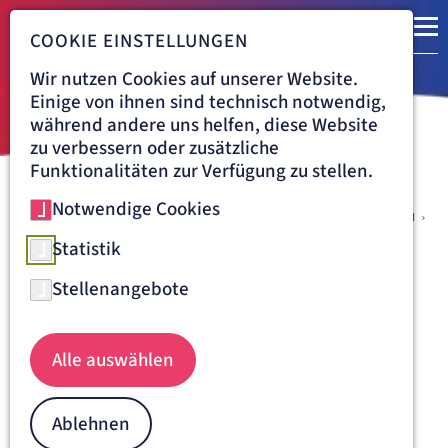
COOKIE EINSTELLUNGEN
Wir nutzen Cookies auf unserer Website.
Einige von ihnen sind technisch notwendig,
während andere uns helfen, diese Website
zu verbessern oder zusätzliche
Funktionalitäten zur Verfügung zu stellen.
Notwendige Cookies
Navigationspfad
ARTEMED KLINIKUM MÜNCHEN SÜD
BEHANDLUNG
BAUCHZENTRUM
ENDOSKOPIE/VORSORGE
GASTROSKOPIE (MAGENSPIEGELUNG)
Statistik
Gastroskopie
Stellenangebote
(Magenspiegelung)
Informationen
Alle auswählen
Allgemein
Ablehnen
Häufige Krankheitsbilder