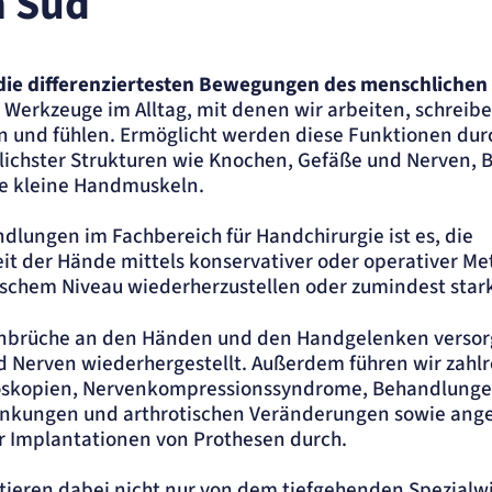
 Süd
die differenziertesten Bewegungen des menschlichen
Werkzeuge im Alltag, mit denen wir arbeiten, schreib
en und fühlen. Ermöglicht werden diese Funktionen dur
lichster Strukturen wie Knochen, Gefäße und Nerven, 
ite
e kleine Handmuskeln.
ndlungen im Fachbereich für Handchirurgie ist es, die
it der Hände mittels konservativer oder operativer M
schem Niveau wiederherzustellen oder zumindest stark
nbrüche an den Händen und den Handgelenken versor
 Nerven wiederhergestellt. Außerdem führen wir zahlr
ung.
hroskopien, Nervenkompressionssyndrome, Behandlung
nkungen und arthrotischen Veränderungen sowie ang
r Implantationen von Prothesen durch.
itieren dabei nicht nur von dem tiefgehenden Spezialw