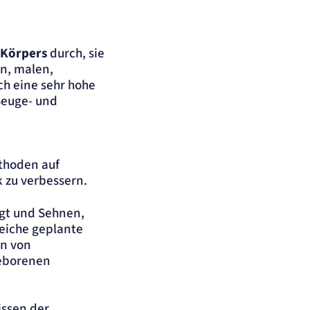
 Körpers
durch, sie
en, malen,
ch eine sehr hohe
Beuge- und
ethoden auf
 zu verbessern.
gt und Sehnen,
eiche geplante
en von
eborenen
issen der