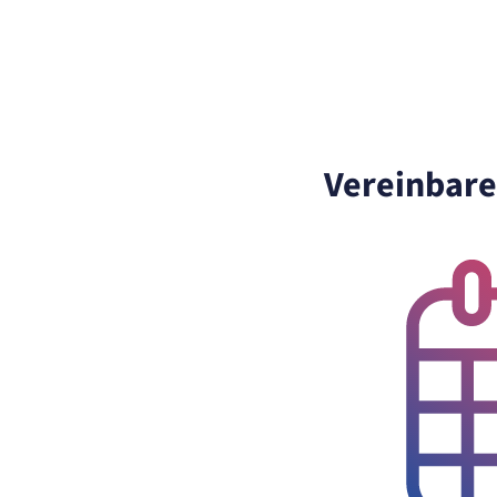
Name:
et_allow_cookies
Anbieter:
etracker GmbH
Zweck:
Es erlaubt eTracker Cookies zu setzen.
Cookie Laufzeit:
480 Tage
etracker Analytics
Vereinbare
Name:
isSdEnabled
Anbieter:
etracker GmbH
Zweck:
Erkennung, ob bei dem Besucher die Scrolltiefe gemessen wird.
Cookie Laufzeit:
24 Std.
STELLENANGEBOTE
SmartRecruiters
Name:
OptanonConsent, datadome, __cf_bm u.A.
Anbieter:
SmartRecruiters GmbH
Zweck:
Speichert die ausgewählten Filter-Eigenschaften des Benutzers, um die
entsprechenden Stellenangebote anzeigen zu können.
Cookie Laufzeit:
535 Tage