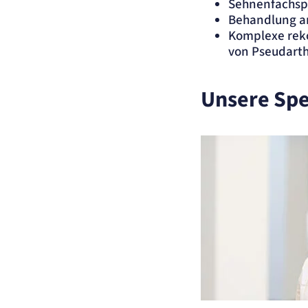
Sehnenfachsp
Anbieter:
matelso GmbH
Behandlung a
Zweck:
Speichert die User-ID. Hierdurch wird fgestgelegt, welche Rufnummer(n) 
Nutzer angezeigt bekommt.
Komplexe reko
Cookie Laufzeit:
2 Jahre
von Pseudart
Matelso Telefontracking
Unsere Spe
Name:
mat_ep
Anbieter:
matelso GmbH
Zweck:
Registriert den initialen Einstiegspunkt des Nutzers auf unserer Webseite.
Cookie Laufzeit:
30 Tage
etracker Analytics
Name:
_et_coid
Anbieter:
etracker GmbH
Zweck:
Cookie Erkennung
Cookie Laufzeit:
2 Jahre
etracker Analytics