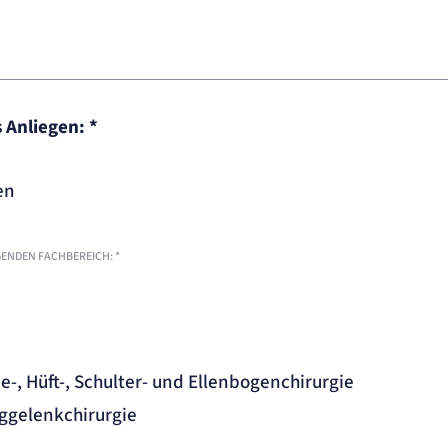
s Anliegen:
*
en
LGENDEN FACHBEREICH:
*
e-, Hüft-, Schulter- und Ellenbogenchirurgie
ggelenkchirurgie