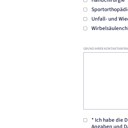
Handchirurgie
Sportorthopädi
Unfall- und Wie
Wirbelsäulench
GRUND IHRER KONTAKTANFRA
*
Ich habe die 
Angaben und Da