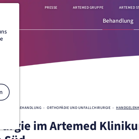
PRESSE
ARTEMED GRUPPE
ARTEMED S
Behandlung
uns
he
n
EN SÜD
BEHANDLUNG
ORTHOPÄDIE UND UNFALLCHIRURGIE
HANDGELEN
urgie im Artemed Klinik
on