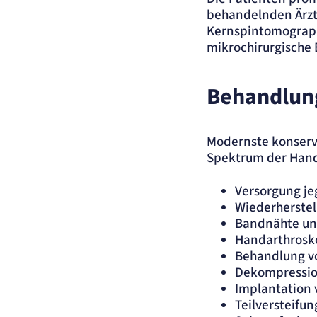
Anbieter:
Artemed SE
behandelnden Ärzte
Zweck:
Behält die Zustände des Benutzers bei allen Seitenanfragen bei.
Kernspintomograph
Cookie Laufzeit:
Session
mikrochirurgische 
Einverständnis-Cookie
Behandlun
Name:
cookie_consent
Anbieter:
Artemed SE
Zweck:
Speichert den Zustimmungsstatus des Benutzers für Cookies auf der aktu
Modernste konserv
Domäne.
Spektrum der Hand
Cookie Laufzeit:
1 Jahr
Versorgung je
STATISTIK
Wiederherstel
Statistik Cookies erfassen Informationen anonym
Bandnähte un
Diese Informationen helfen uns zu verstehen, wie
Handarthrosk
unsere Besucher unsere Website nutzen.
Behandlung v
Dekompressio
Matelso Telefontracking
Implantation 
Teilversteifu
Name:
mat_tel