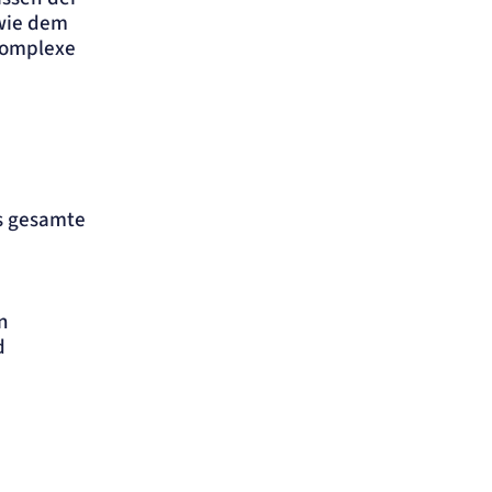
 wie dem
komplexe
s gesamte
n
d