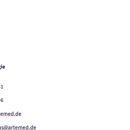
gie
51
06
temed.de
ms@artemed.de