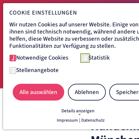
COOKIE EINSTELLUNGEN
Wir nutzen Cookies auf unserer Website. Einige von
ihnen sind technisch notwendig, während andere 
helfen, diese Website zu verbessern oder zusätzlic
Funktionalitäten zur Verfügung zu stellen.
Notwendige Cookies
Statistik
Stellenangebote
Alle auswählen
Ablehnen
Speicher
Navigationspfad
ARTEMED KLINIKUM MÜNCH
Details anzeigen
Impressum
|
Datenschutz
Handchir
NOTWENDIGE COOKIES
Notwendige Cookies ermöglichen grundlegende
Funktionen und sind für die einwandfreie Funkti