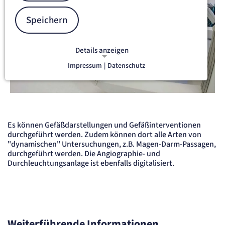
Speichern
Details anzeigen
Impressum
|
Datenschutz
NOTWENDIGE COOKIES
Notwendige Cookies ermöglichen
grundlegende Funktionen und sind für
die einwandfreie Funktion der Website
erforderlich.
Es können Gefäßdarstellungen und Gefäßinterventionen
durchgeführt werden. Zudem können dort alle Arten von
etracker Sitzungs-Cookie
"dynamischen" Untersuchungen, z.B. Magen-Darm-Passagen,
durchgeführt werden. Die Angiographie- und
Name:
Durchleuchtungsanlage ist ebenfalls digitalisiert.
et_oi_v2
Anbieter:
etracker GmbH
Zweck:
Opt-In Cookie speichert die Entscheidung des Besuchers, wenn auf der Seite des
Kunden das Tracking Opt-In ausgespielt wird. Wird auch für ein eventuelles Opt-Out
verwendet.
Weiterführende Informationen