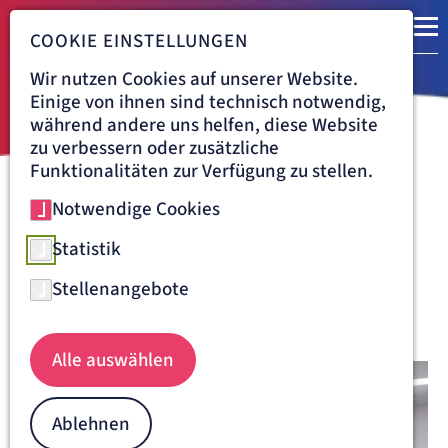
COOKIE EINSTELLUNGEN
Wir nutzen Cookies auf unserer Website.
Einige von ihnen sind technisch notwendig,
während andere uns helfen, diese Website
zu verbessern oder zusätzliche
Funktionalitäten zur Verfügung zu stellen.
Notwendige Cookies
Navigationspfad
ARTEMED KLINIKUM MÜNCHEN SÜD
BEHANDLUNG
RADIOLOGIE
DURCHLEUCHTUNG
Statistik
Durchleuchtung in der
Stellenangebote
Radiologie
Alle auswählen
Ablehnen