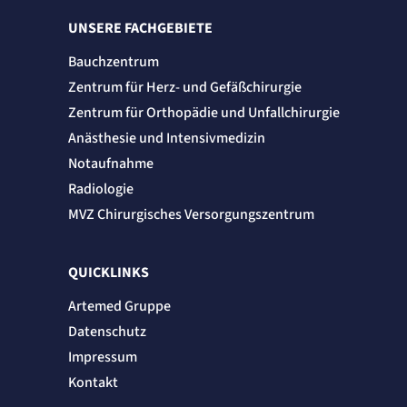
Session
UNSERE FACHGEBIETE
Einverständnis-Cookie
Bauchzentrum
Name:
Zentrum für Herz- und Gefäßchirurgie
cookie_consent
Zentrum für Orthopädie und Unfallchirurgie
Anbieter:
Artemed SE
Anästhesie und Intensivmedizin
Zweck:
Speichert den Zustimmungsstatus des Benutzers für Cookies auf der aktuellen
Notaufnahme
Domäne.
Radiologie
Cookie Laufzeit:
1 Jahr
MVZ Chirurgisches Versorgungszentrum
STATISTIK
Statistik Cookies erfassen Informationen
QUICKLINKS
anonym. Diese Informationen helfen uns
Artemed Gruppe
zu verstehen, wie unsere Besucher unsere
Website nutzen.
Datenschutz
Impressum
Matelso Telefontracking
Kontakt