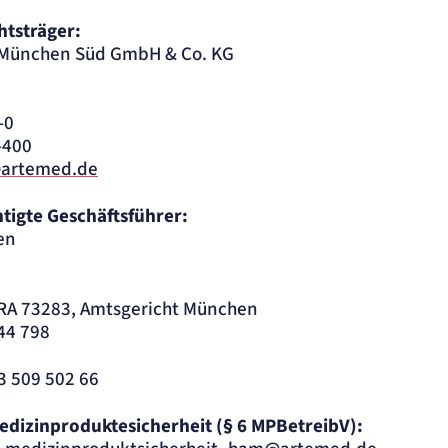
htsträger:
 München Süd GmbH & Co. KG
-0
-400
@artemed.de
tigte Geschäftsführer:
en
HRA 73283, Amtsgericht München
444 798
 509 502 66
edizinproduktesicherheit (§ 6 MPBetreibV):