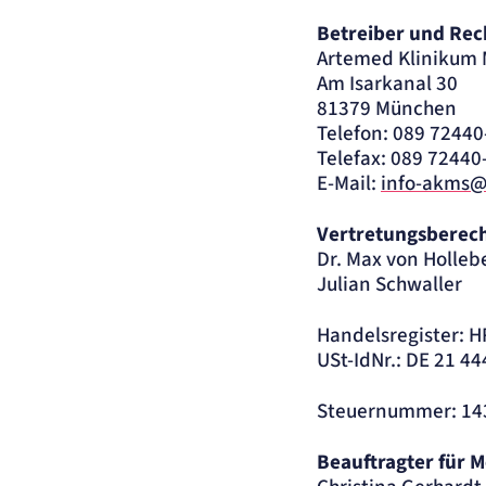
Betreiber und Rec
Artemed Klinikum
Am Isarkanal 30
81379 München
Telefon: 089 72440
Telefax: 089 72440
E-Mail:
info-akms
Vertretungsberech
Dr. Max von Holleb
Julian Schwaller
Handelsregister: 
USt-IdNr.: DE 21 4
Steuernummer: 143
Beauftragter für M