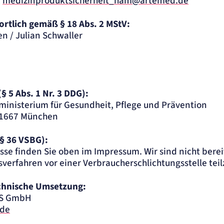
,
medizinproduktsicherheit_ham@artemed.de
ortlich gemäß § 18 Abs. 2 MStV:
en / Julian Schwaller
§ 5 Abs. 1 Nr. 3 DDG):
ministerium für Gesundheit, Pflege und Prävention
81667 München
(§ 36 VSBG):
sse finden Sie oben im Impressum. Wir sind nicht bereit
sverfahren vor einer Verbraucherschlichtungsstelle te
chnische Umsetzung:
S GmbH
.de