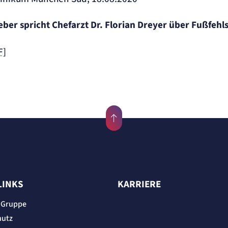
eber spricht Chefarzt Dr. Florian Dreyer über Fußfehl
F]
ite
ung.
LINKS
KARRIERE
 Gruppe
hutz