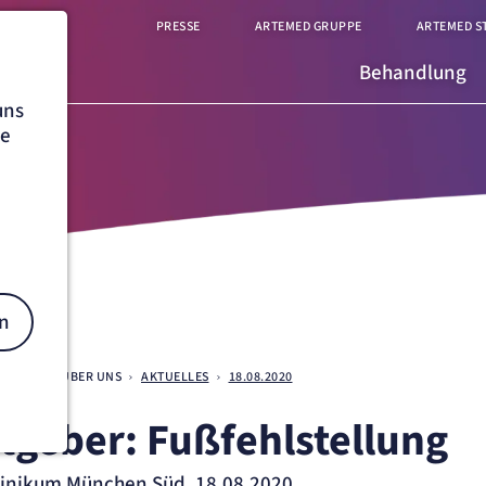
PRESSE
ARTEMED GRUPPE
ARTEMED S
Behandlung
uns
he
n
EN SÜD
ÜBER UNS
AKTUELLES
18.08.2020
tgeber: Fußfehlstellung
on
inikum München Süd, 18.08.2020