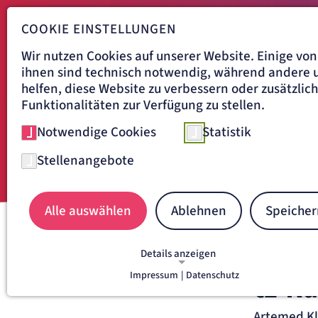
COOKIE EINSTELLUNGEN
Wir nutzen Cookies auf unserer Website. Einige von
ihnen sind technisch notwendig, während andere 
helfen, diese Website zu verbessern oder zusätzlic
Funktionalitäten zur Verfügung zu stellen.
Notwendige Cookies
Statistik
Stellenangebote
Alle auswählen
Ablehnen
Speicher
Navigationspfad
ARTEMED KLINIKUM MÜNCH
Details anzeigen
Impressum
|
Datenschutz
tz-Ra
NOTWENDIGE COOKIES
Notwendige Cookies ermöglichen grundlegende
Funktionen und sind für die einwandfreie Funkti
Artemed Kl