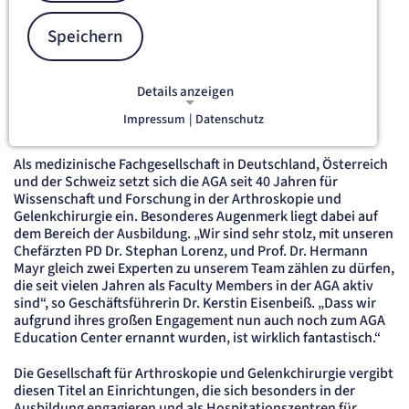
hochqualitative medizinische Versorgung in spezialisierten
Zentren. Ein besonderer Fokus liegt dabei auf der
Speichern
Behandlung von Erkrankungen des Bewegungsapparats.
Einmal mehr fand nun die große Expertise des Hauses im
orthopädischen Bereich Anerkennung von offizieller Seite:
Details anzeigen
Seit 2023 ist das Artemed Klinikum München Süd offizielles
Education Center der Gesellschaft für Arthroskopie und
Impressum
|
Datenschutz
Gelenkchirurgie (AGA).
NOTWENDIGE COOKIES
Notwendige Cookies ermöglichen
Als medizinische Fachgesellschaft in Deutschland, Österreich
grundlegende Funktionen und sind für
und der Schweiz setzt sich die AGA seit 40 Jahren für
die einwandfreie Funktion der Website
Wissenschaft und Forschung in der Arthroskopie und
erforderlich.
Gelenkchirurgie ein. Besonderes Augenmerk liegt dabei auf
dem Bereich der Ausbildung. „Wir sind sehr stolz, mit unseren
etracker Sitzungs-Cookie
Chefärzten PD Dr. Stephan Lorenz, und Prof. Dr. Hermann
Mayr gleich zwei Experten zu unserem Team zählen zu dürfen,
die seit vielen Jahren als Faculty Members in der AGA aktiv
Name:
sind“, so Geschäftsführerin Dr. Kerstin Eisenbeiß. „Dass wir
et_oi_v2
aufgrund ihres großen Engagement nun auch noch zum AGA
Anbieter:
etracker GmbH
Education Center ernannt wurden, ist wirklich fantastisch.“
Zweck:
Opt-In Cookie speichert die Entscheidung des Besuchers, wenn auf der Seite des
Die Gesellschaft für Arthroskopie und Gelenkchirurgie vergibt
Kunden das Tracking Opt-In ausgespielt wird. Wird auch für ein eventuelles Opt-Out
diesen Titel an Einrichtungen, die sich besonders in der
verwendet.
Ausbildung engagieren und als Hospitationszentren für