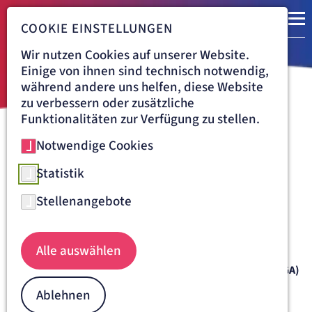
COOKIE EINSTELLUNGEN
Wir nutzen Cookies auf unserer Website.
Einige von ihnen sind technisch notwendig,
während andere uns helfen, diese Website
zu verbessern oder zusätzliche
Funktionalitäten zur Verfügung zu stellen.
Notwendige Cookies
Navigationspfad
ARTEMED KLINIKUM MÜNCHEN SÜD
ÜBER UNS
AKTUELLES
27.02.2023
Statistik
Zertifiziertes
Stellenangebote
Ausbildungszentrum
Artemed Klinikum München Süd, 27.02.2023
Alle auswählen
Artemed Klinikum München Süd wird „Education Center“
der Gesellschaft für Arthroskopie und Gelenkchirurgie (AGA)
Seit Jahren steht das Artemed Klinikum München Süd als
Ablehnen
Traditionsklinik in der Landeshauptstadt für eine