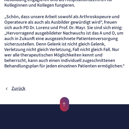
Cookie Laufzeit:
Kolleginnen und Kollegen fungieren.
"no" - 50 Jahre, "yes" - 480 Tage
Content-Management-System-
„Schön, dass unsere Arbeit sowohl als Arthroskopeure und
Operateure als auch als Ausbilder gewürdigt wird“, freuen
Cookie
sich auch PD Dr. Lorenz und Prof. Dr. Mayr. Sie sind sich einig:
„Hervorragend ausgebildeter Nachwuchs ist das A und O, um
Name:
auch in Zukunft eine ausgezeichnete Patientenversorgung
fe_typo_user
sicherzustellen. Denn Gelenk ist nicht gleich Gelenk,
Anbieter:
Verletzung nicht gleich Verletzung, Fall nicht gleich Fall. Nur
TYPO3
wer alle therapeutischen Möglichkeiten kennt und
Zweck:
beherrscht, kann auch einen individuell zugeschnittenen
Dient der Identifizierung eines Anwenders und der besseren Bedienerführung.
Behandlungsplan für jeden einzelnen Patienten ermöglichen.“
Cookie Laufzeit:
Session
Sitzungs-Cookie
Zurück
Name:
PHPSESSID
Anbieter:
Artemed SE
Zweck:
Behält die Zustände des Benutzers bei allen Seitenanfragen bei.
Cookie Laufzeit: