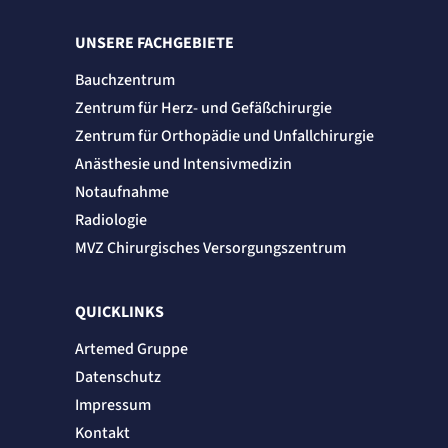
Session
UNSERE FACHGEBIETE
Einverständnis-Cookie
Bauchzentrum
Name:
cookie_consent
Zentrum für Herz- und Gefäßchirurgie
Anbieter:
Zentrum für Orthopädie und Unfallchirurgie
Artemed SE
Anästhesie und Intensivmedizin
Zweck:
Speichert den Zustimmungsstatus des Benutzers für Cookies auf der aktuellen
Domäne.
Notaufnahme
Cookie Laufzeit:
Radiologie
1 Jahr
MVZ Chirurgisches Versorgungszentrum
STATISTIK
Statistik Cookies erfassen Informationen
QUICKLINKS
anonym. Diese Informationen helfen uns
zu verstehen, wie unsere Besucher unsere
Artemed Gruppe
Website nutzen.
Datenschutz
Impressum
Matelso Telefontracking
Kontakt