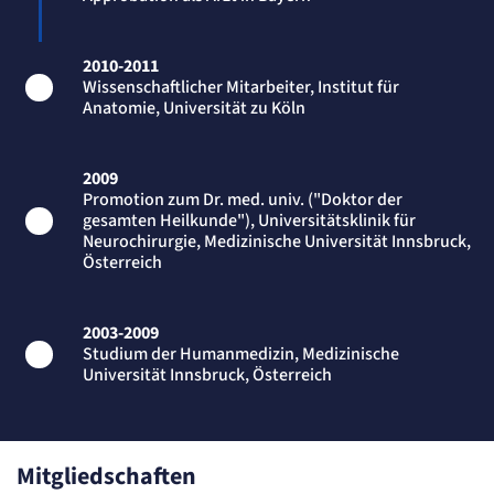
Zweck:
Erkennung, ob bei dem Besucher die Scrolltiefe gemessen wird.
Cookie Laufzeit:
2010-2011
24 Std.
Wissenschaftlicher Mitarbeiter, Institut für
Anatomie, Universität zu Köln
STELLENANGEBOTE
SmartRecruiters
2009
Promotion zum Dr. med. univ. ("Doktor der
Name:
gesamten Heilkunde"), Universitätsklinik für
OptanonConsent, datadome, __cf_bm u.A.
Neurochirurgie, Medizinische Universität Innsbruck,
Anbieter:
Österreich
SmartRecruiters GmbH
Zweck:
Speichert die ausgewählten Filter-Eigenschaften des Benutzers, um die entsprechenden
Stellenangebote anzeigen zu können.
2003-2009
Cookie Laufzeit:
Studium der Humanmedizin, Medizinische
535 Tage
Universität Innsbruck, Österreich
Mitgliedschaften