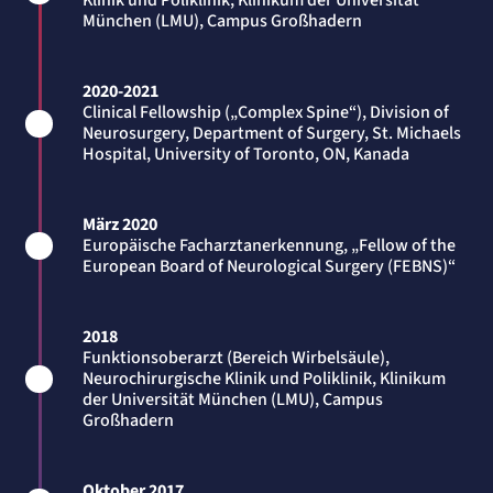
Klinik und Poliklinik, Klinikum der Universität
Name:
München (LMU), Campus Großhadern
mat_tel
Anbieter:
matelso GmbH
Zweck:
2020-2021
Speichert die User-ID. Hierdurch wird fgestgelegt, welche Rufnummer(n) der Nutzer
Clinical Fellowship („Complex Spine“), Division of
angezeigt bekommt.
Neurosurgery, Department of Surgery, St. Michaels
Cookie Laufzeit:
Hospital, University of Toronto, ON, Kanada
2 Jahre
Matelso Telefontracking
März 2020
Europäische Facharztanerkennung, „Fellow of the
Name:
mat_ep
European Board of Neurological Surgery (FEBNS)“
Anbieter:
matelso GmbH
Zweck:
2018
Registriert den initialen Einstiegspunkt des Nutzers auf unserer Webseite.
Funktionsoberarzt (Bereich Wirbelsäule),
Cookie Laufzeit:
Neurochirurgische Klinik und Poliklinik, Klinikum
30 Tage
der Universität München (LMU), Campus
Großhadern
etracker Analytics
Name:
_et_coid
Oktober 2017