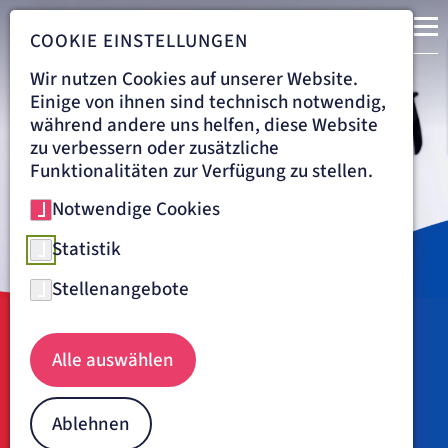
COOKIE EINSTELLUNGEN
Wir nutzen Cookies auf unserer Website.
Einige von ihnen sind technisch notwendig,
während andere uns helfen, diese Website
zu verbessern oder zusätzliche
Funktionalitäten zur Verfügung zu stellen.
Notwendige Cookies
Statistik
Stellenangebote
Navigationspfad
ARTEMED KLINIKUM MÜNCHEN SÜD
BEHANDLUNG
Alle auswählen
WIRBELSÄULENCHIRURGIE & SKOLIOSEZENTRUM
Dr. Dr. Manuel Fuetsch
Ablehnen
Leitender Oberarzt Wirbelsäulenchirurgie und