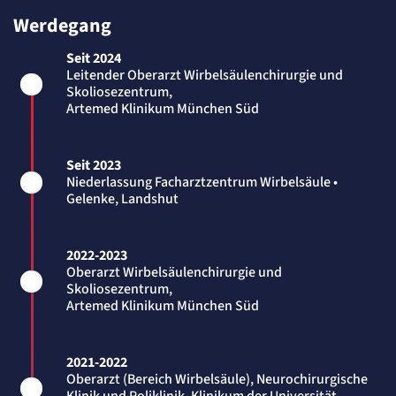
Session
Werdegang
Einverständnis-Cookie
Seit 2024
Leitender Oberarzt Wirbelsäulenchirurgie und
Name:
Skoliosezentrum,
cookie_consent
Artemed Klinikum München Süd
Anbieter:
Artemed SE
Zweck:
Speichert den Zustimmungsstatus des Benutzers für Cookies auf der aktuellen
Seit 2023
Domäne.
Niederlassung Facharztzentrum Wirbelsäule •
Cookie Laufzeit:
Gelenke, Landshut
1 Jahr
STATISTIK
2022-2023
Statistik Cookies erfassen Informationen
Oberarzt Wirbelsäulenchirurgie und
anonym. Diese Informationen helfen uns
Skoliosezentrum,
zu verstehen, wie unsere Besucher unsere
Artemed Klinikum München Süd
Website nutzen.
Matelso Telefontracking
2021-2022
Oberarzt (Bereich Wirbelsäule), Neurochirurgische