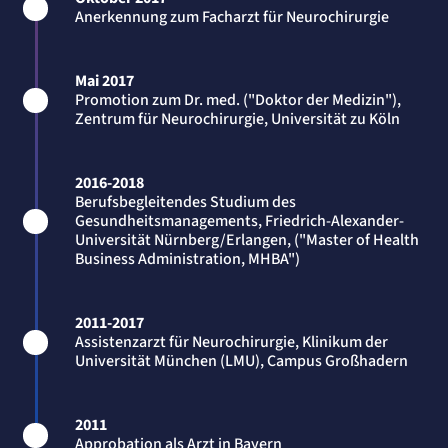
Anerkennung zum Facharzt für Neurochirurgie
Anbieter:
etracker GmbH
Zweck:
Cookie Erkennung
Mai 2017
Cookie Laufzeit:
Promotion zum Dr. med. ("Doktor der Medizin"),
2 Jahre
Zentrum für Neurochirurgie, Universität zu Köln
etracker Analytics
2016-2018
Name:
Berufsbegleitendes Studium des
et_allow_cookies
Gesundheitsmanagements, Friedrich-Alexander-
Anbieter:
etracker GmbH
Universität Nürnberg/Erlangen, ("Master of Health
Business Administration, MHBA")
Zweck:
Es erlaubt eTracker Cookies zu setzen.
Cookie Laufzeit:
480 Tage
2011-2017
Assistenzarzt für Neurochirurgie, Klinikum der
etracker Analytics
Universität München (LMU), Campus Großhadern
Name:
isSdEnabled
2011
Anbieter:
Approbation als Arzt in Bayern
etracker GmbH